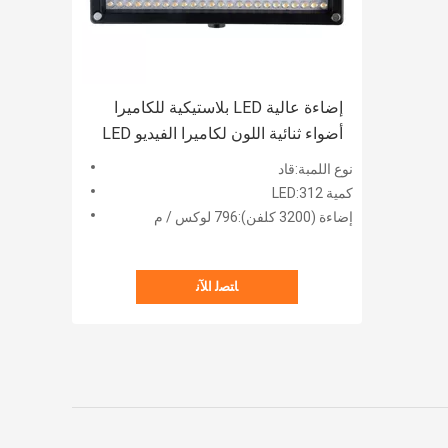
إضاءة عالية LED بلاستيكية للكاميرا
أضواء ثنائية اللون لكاميرا الفيديو LED
نوع اللمبة:قاد
كمية LED:312
إضاءة (3200 كلفن):796 لوكس / م
ﺎﺘﺼﻟ ﺍﻶﻧ