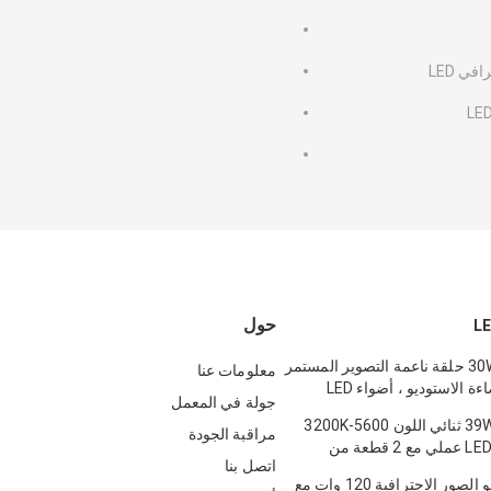
في LED
حول
30W C-318RLS حلقة ناعمة التصوير المستمر
معلومات عنا
مجموعات إضاءة الاستوديو ، أضواء LED
جولة في المعمل
توغرافي
39W LED650AS ثنائي اللون 5600-3200K
مراقبة الجودة
مصباح فيديو LED عملي مع 2 قطعة من
اتصل بنا
إضاءة استوديو الصور الاحترافية 120 وات مع