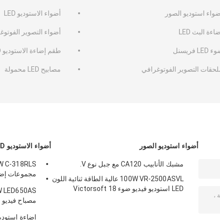
ضواء استوديو الصور
أضواء الاستوديو LED
اءة البث LED
أضواء التصوير الفوتوغرا
 LED فريسنل
طقم إضاءة الاستوديو LED
لحقات التصوير الفوتوغرافي
مصابيح LED محمولة
أضواء استوديو الصور
أضواء الاستوديو LED
مشبك الأنابيب CA120 مع جبل نوع V.
100W VR-2500ASVL عالية الطاقة ثنائية اللون
للتصوير الفو
LED استوديو فيديو ضوء Victorsoft 18
بطاريات F550