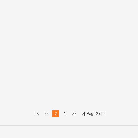
>|
>>
2
1
<<
|<
Page 2 of 2