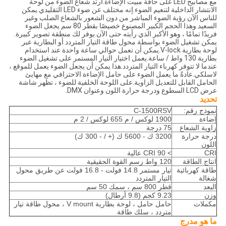
مع مصابيح LED على حافة مبيت الإضاءة.ارتد شعاع الضوء من لوحة
الانتشار الداخلية لتنعيم الضوء.إنه مختلف عن ضوء LED التقليدي.يمكن
للناس الآن رؤية الضوء المباشر من دون الشعور بالشعاع الصلب وغير
السعيد.وهذا الحجم الكبير المصنوع خصيصًا بقطر 80 سم يجعل الضوء
فريدًا تمامًا ، وهو الأكبر الذي رأيته حتى الآن.يوفر لك منطقة تصوير كبيرة.
يمكن تشغيل الضوء بواسطة محول طاقة التيار المتردد أو البطارية عبر
لوحة بطارية V-lock.يمكن أن تعمل حوالي ساعة واحدة عند استخدام
بطارية 130 واط / ساعة.يعمل اختيار التيار المستمر على تشغيل الضوء
عندما لا تتوفر كهرباء التيار المتردد.هذا يمكن أن يجعل الضوء يعمل للموقع ،
لاسلكي.عادةً ما يعمل الضوء على حامل الإضاءة الاحترافي مع مهايئ
الحامل القابل للتعديل الزاوية.على اللوحة الخلفية للضوء ، تظهر شاشة
عرض LCD السطوع ودرجة حرارة اللون وعنوان DMX.
تحديد
نموذج رقم:
C-1500RSV
إضاءة
1900 لوكس / م 655 لوكس / 2 م
زاوية الشعاع
75 درجة
درجة حرارة
3200 ك - 5600 ك (+ / - 300 ك)
اللون
CRI
> 90 CRI عالية
انتاج الطاقة
120 واط رسم القوة الحقيقية
طاقة كهربائية
تيار مستمر 14.8 فولت - 16.8 فولت عن طريق محول
شغالة
التيار المتردد
البعد
قطر 800 سم ، سمك 50 سم
وزن
9.23 كجم (9.8 أرطال)
مكملات
حامل حامل ، لوحة بطارية V mount ، محول طاقة تيار
متردد ، سلك طاقة
ما هو مدرج