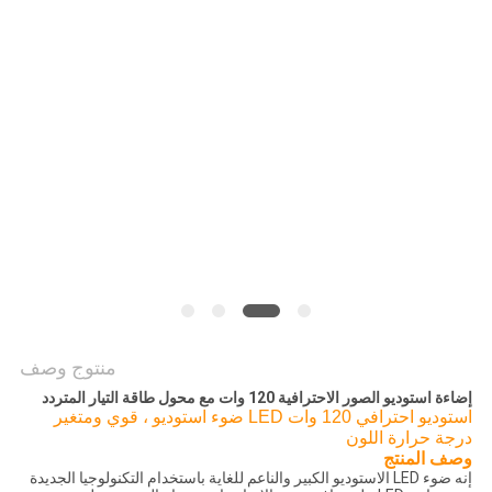
خريطة
الموقع
PRIVACY
POLICY
منتوج وصف
إضاءة استوديو الصور الاحترافية 120 وات مع محول طاقة التيار المتردد
استوديو احترافي 120 وات LED ضوء استوديو ، قوي ومتغير
درجة حرارة اللون
وصف المنتج
إنه ضوء LED الاستوديو الكبير والناعم للغاية باستخدام التكنولوجيا الجديدة