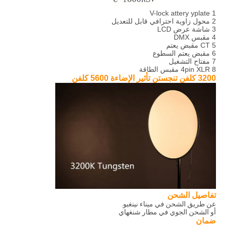
1 V-lock attery yplate
2 محول زاوية احترافي قابل للتعديل
3 شاشة عرض LCD
4 مقبس DMX
5 CT مقبض يعتم
6 مقبض يعتم السطوع
7 مفتاح التشغيل
8 4pin XLR مقبس الطاقة
3200 كلفن تنجستن تأثير الإضاءة 5600 كلفن
تفاصيل الشحن
عن طريق الشحن في ميناء نينغبو.
أو الشحن الجوي في مطار شنغهاي
ضمان