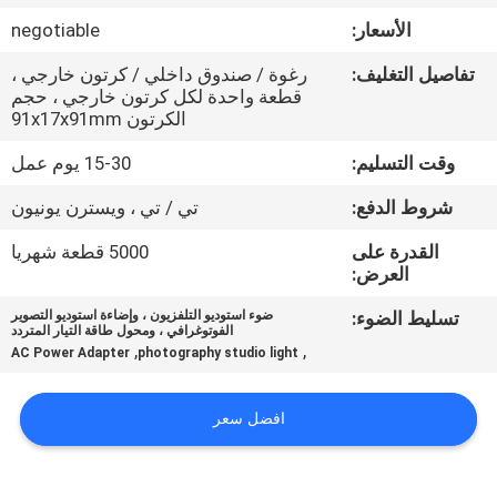
جولة
الأسعار:
negotiable
في
تفاصيل التغليف:
رغوة / صندوق داخلي / كرتون خارجي ،
المعمل
قطعة واحدة لكل كرتون خارجي ، حجم
الكرتون 91x17x91mm
مراقبة
وقت التسليم:
15-30 يوم عمل
الجودة
شروط الدفع:
تي / تي ، ويسترن يونيون
القدرة على
5000 قطعة شهريا
اتصل
العرض:
بنا
تسليط الضوء:
ضوء استوديو التلفزيون ، وإضاءة استوديو التصوير
الفوتوغرافي ، ومحول طاقة التيار المتردد
,
,
AC Power Adapter
photography studio light
أخبار
افضل سعر
حالات