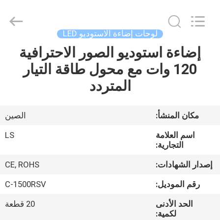
Film
&
Television
Equipment
Co.,
لوحات إضاءة الاستوديو LED
Ltd..
All
إضاءة استوديو الصور الاحترافية
منزل،
Rights
Reserved.
120 وات مع محول طاقة التيار
بيت
المتردد
منتجات
مكان المنشأ:
الصين
أشرطة
اسم العلامة
LS
فيديو
التجارية:
إصدار الشهادات:
CE, ROHS
معلومات
رقم الموديل:
C-1500RSV
عنا
الحد الأدنى
20 قطعة
لكمية: