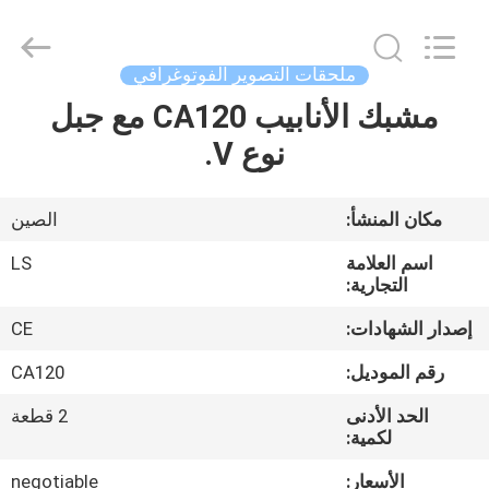
Film
&
Television
Equipment
Co.,
ملحقات التصوير الفوتوغرافي
Ltd..
All
مشبك الأنابيب CA120 مع جبل
منزل،
Rights
Reserved.
نوع V.
بيت
منتجات
مكان المنشأ:
الصين
اسم العلامة
LS
أشرطة
التجارية:
فيديو
إصدار الشهادات:
CE
رقم الموديل:
CA120
معلومات
الحد الأدنى
2 قطعة
عنا
لكمية:
الأسعار:
negotiable