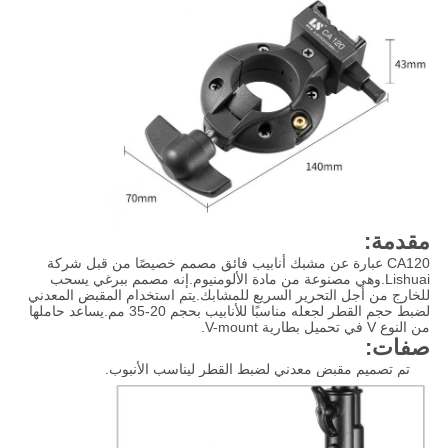
مقدمة:
CA120 عبارة عن مشبك أنابيب فائق مصمم خصيصًا من قبل شركة
Lishuai.وهي مصنوعة من مادة الألومنيوم.إنه مصمم ببرغي يسحب
للخارج من أجل التحرير السريع للمشابك.يتم استخدام المقبض المعدني
لضبط حجم القطر لجعله مناسبًا للأنابيب بحجم 20-35 مم.يساعد حاملها
من النوع V في تحميل بطارية V-mount.
صفات:
تم تصميم مقبض معدني لضبط القطر ليناسب الأنبوب.