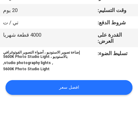
جولة
وقت التسليم:
20 يوم
في
شروط الدفع:
تي / ت
المعمل
القدرة على
4000 قطعة شهريا
العرض:
مراقبة
تسليط الضوء:
إضاءة تصوير الاستوديو ، أضواء التصوير الفوتوغرافي
الجودة
بالاستوديو ، 5600K Photo Studio Light
,
,
studio photography lights
5600K Photo Studio Light
اتصل
بنا
افضل سعر
أخبار
حالات