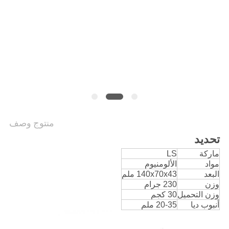
خريطة
الموقع
PRIVACY
POLICY
منتوج وصف
تحديد
ماركة
LS
مواد
الألومنيوم
البعد
140x70x43 ملم
وزن
230 جرام
وزن التحميل
30 كجم
أنبوب ديا
20-35 ملم