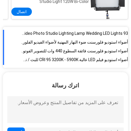
Studio Light 120W Bi-Color
اتصال
93 CRI LED Video Photo Studio Lighting Lamp Wedding LED Lights
أضواء استوديو فلورسنت ضوء النهار المهنية لأضواء الفيديو الفلورية
أضواء استوديو فلورسنت فائقة السطوع 440 وات للتصوير الفوتوغرافي / استوديو التلفزيون
أضواء استوديو فيلم LED عالية CRI 95 3200K - 5900K للبث / تصوير الأفلام
الألومنيوم عالية الطاقة 200W ثنائية اللون LED التصوير الفوتوغرافي استوديو ضوء 120 درجة زاوية الشعاع
ضوء LED مضغوط تركيز 50D ، ضوء النهار 5600K ، 9714Lux / m مع عاكس ، مع جهاز تحكم عن بعد
حامل خفيف قابل للطي عكسي 200 سم LS-2000T خفيف الوزن ومحمول للتصوير الفوتوغرافي
اترك رسالة
أضواء استوديو LED لينة قابلة للتعتيم للإسكان المعدني للتصوير الفوتوغرافي 13 فولت - 17 فولت تيار مستمر
مصباح لوحي LED بقوة 200 وات P-2400ASVL
حامل ثلاثي القوائم ذو هيكل فولاذي قابل للتعديل 256 سم LS-256T لإضاءة الاستوديو والتصوير الفوتوغرافي
ضوء فيديو LED دائري كبير الحجم للتصوير الفوتوغرافي CRI 95 75 ° زاوية الشعاع
ABS الأسود الصمام على ضوء الكاميرا ضوء فائق السطوع لتأثير العين الجمال