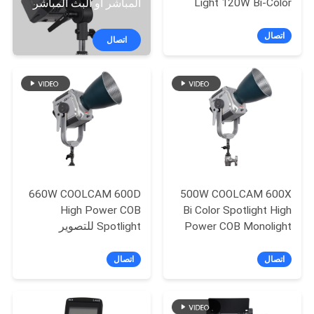
Light 120W Bi-Color
المباشر أو البث المباشر
جولة
في
اتصال
اتصال
المعمل
مراقبة
الجودة
اتصل
بنا
660W COOLCAM 600D
500W COOLCAM 600X
High Power COB
Bi Color Spotlight High
Power COB Monolight
Spotlight للتصوير
أخبار
للتصوير الفوتوغرافي /
الفوتوغرافي / الفيلم
الفيلم
اتصال
اتصال
حالات