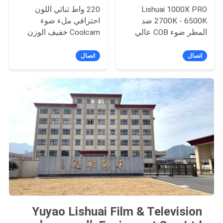
Lishuai 1000X PRO
220 واط ثنائي اللون
2700K - 6500K ضد
احترافي ملء ضوء
المطر ضوء COB عالي
Coolcam خفيف الوزن
الطاقة CRI 95 + TLCI96
وخفيف الوزن 200X
+ APP / DMX Control
اتصال
اتصال
Yuyao Lishuai Film & Television