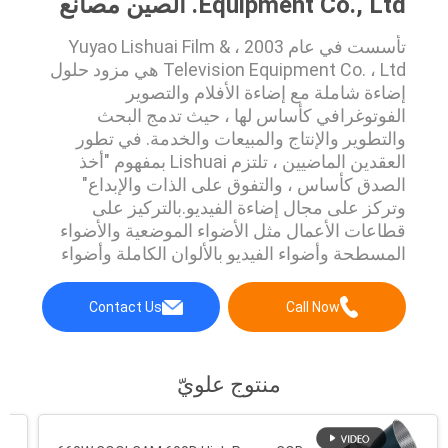
Equipment Co., Ltd. الصين مصانع
تأسست في عام 2003 ، Yuyao Lishuai Film &
Television Equipment Co. ، Ltd هي مزود حلول
إضاءة شاملة مع إضاءة الأفلام والتصوير
الفوتوغرافي كأساس لها ، حيث تدمج البحث
والتطوير والإنتاج والمبيعات والخدمة. في تطور
العقدين الماضيين ، تلتزم Lishuai بمفهوم "أخذ
الصدق كأساس ، والتفوق على الذات والإبداع"
وتركز على مجال إضاءة الفيديو.بالتركيز على
قطاعات الأعمال مثل الأضواء الموضعية والأضواء
المسطحة وأضواء الفيديو بالألوان الكاملة وأضواء
الفيديو المحمولة وملحقات الإضاءة وما إلى ذلك ،
ستواصل Lishuai تعزيز الاستثمار في البحث
Contact Us
Call Now
والتطوير في التقنيات والمنتجات والتركيز على
تعميق الابتكار في تطوير LED تكنولوجيا مصد...
منتوج علويّ