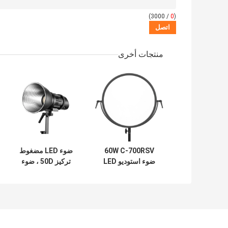
/ 3000)
0
(
منتجات أخرى
60W C-700RSV
ضوء LED مضغوط
ضوء استوديو LED
تركيز 50D ، ضوء
فائق النحافة وناعم
النهار 5600K ،
مع CRI عالي ، مصباح
9714Lux / m مع
LED EDGE ، مصابيح
عاكس ، مع جهاز
LED في التصوير
تحكم عن بعد
الفوتوغرافي