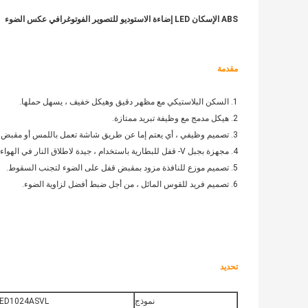
ABS الإسكان LED إضاءة الاستوديو للتصوير الفوتوغرافي عكس الضوء
مقدمة
1. السكن البلاستيكي مع مظهر دقيق وهيكل خفيف ، يسهل حملها.
2. هيكل مدمج مع وظيفة تبريد ممتازة.
3. تصميم وظيفي ، أي يعتم إما عن طريق شاشة تعمل باللمس أو مقبض خافت.
4. مجهزة بجبل V- قفل للبطارية باستخدام ، جيدة لاطلاق النار في الهواء الطلق.
5. تصميم موزع للنافذة مزود بمقبض قفل على الضوء لتجنب السقوط.
6. تصميم فريد للقوس المائل ، من أجل ضبط أفضل لزاوية الضوء.
تحديد
نموذج
LED1024ASVL