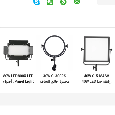
80W LED800X LED
30W C-300RS
40W C-518ASV
رقيقة جدا 40W LED
محمول فائق النحافة
Panel Light ، أضواء
استوديو ضوء ثنائي
LED Video Light
LED في التصوير
اللون عكس الضوء ،
عاكس الضوء ثنائي
الفوتوغرافي ، إضاءة
تصوير أضواء LED ،
اللون ، معدات إضاءة
فيديو الاستوديو ،
استوديو الصور
التصوير الفوتوغرافي
إضاءة التصوير
، LED Studio
المستمر