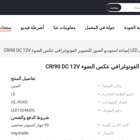
يبحث
ة الجودة
جولة في المعمل
معلومات عنا
أشرطة فيديو
منتجات
تفاصيل المنتج:
مكان المنشأ:
الصين
اسم العلامة التجارية:
LS
إصدار الشهادات:
CE, ROHS
رقم الموديل:
LED1024ASVL
شروط الدفع والشحن:
الحد الأدنى لكمية:
50 جهاز كمبيوتر شخصى
الأسعار:
negotiable