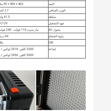
البعد
403 × 450 × 95 ملم
الوزن الصافي
2.7 كجم
سلطة
61.5 واط
جهد التشغيل
DC12V
محول AC
تيار متردد 110 فولت - 240 فولت
زاوية الشعاع
60 درجة
≥88
CRI
إضاءة
3200 كلفن: 2518 لوكس / م
5600 كلفن: 2656 لوكس / م