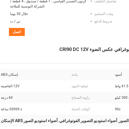
تفاصيل التغليف:
كرتون التصدير القياسي ، 1 قطعة / صندوق ، 4 قطعة /
الشركة التونسية للملاحة
وقت التسليم:
خلال 30 يوما
شروط الدفع:
تي / ت
اتصل
أسود
مادة:
إسكان ABS
61.5 واط
عملية الجهد:
12V العاصمة
زاوية الشعاع:
60 درجة
≥90
أوقات الحياة:
≥ 50000 ساعة
الصور
أضواء استوديو التصوير الفوتوغرافي
أضواء استوديو الصور ABS الإسكان
,
,