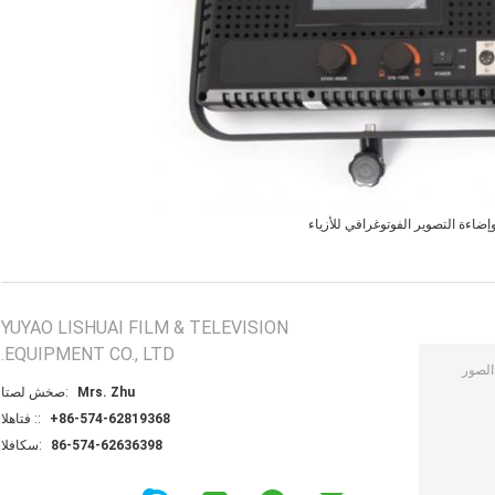
إضاءة التصوير الفوتوغرافي للأزياء
YUYAO LISHUAI FILM & TELEVISION
EQUIPMENT CO., LTD.
Mrs. Zhu
اتصل شخص:
+86-574-62819368
الهاتف ::
86-574-62636398
الفاكس: