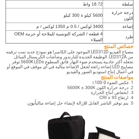
سلطة
18.72 واط
درجة حرارة
5600 كيلو ± 300 كيلو
اللون
إضاءة
3400 لوكس / 0.5 م 1350 لوكس / م
4 قطعة / الشركة التونسية للملاحة أو حزمة OEM
طرد
العملاء
خصائص المنتج
مصباح الفيديو LED312D الموجود على الكاميرا هو نموذج جديد تمت ترقيته
من LED312A. الوظيفة الجديدة للبارندور وشاشات الكريستال السائل
تجعله أكثر جاذبية.يستخدم ضوء النهار فائق السطوع 5600K LEDs.توفر
مصابيح LED إضاءة رائعة لجعل الإضاءة مثالية في أي موقف في الموقع أو
في أعمال إنتاج استوديو الصور والفيديو.
مواصفات المنتج
1. عكس الضوء 0-100٪
2. درجة حرارة اللون 5600K ± 300K
3. انخفاض انتاج الحرارة
4. ارتفاع CRI ≥ 93
أيون
5. يتم توفير الناشر القابل للإزالة لإنشاء حل إضاءة مثالي