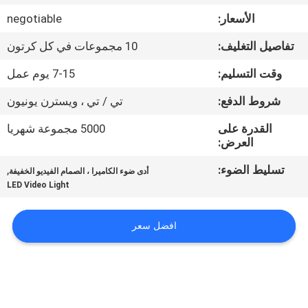
جولة
الأسعار:
negotiable
في
تفاصيل التغليف:
10 مجموعات في كل كرتون
المعمل
وقت التسليم:
7-15 يوم عمل
مراقبة
شروط الدفع:
تي / تي ، ويسترن يونيون
الجودة
القدرة على
5000 مجموعة شهريا
العرض:
اتصل
تسليط الضوء:
,
أدى ضوء الكاميرا ، الصمام الفيديو الخفيفة
LED Video Light
بنا
افضل سعر
أخبار
حالات