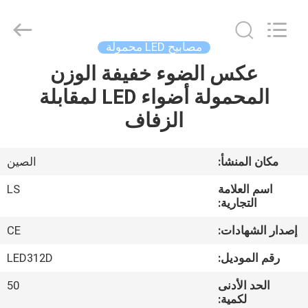
Film
&
Television
Equipment
Co.,
مصابيح LED محمولة
Ltd..
All
عكس الضوء خفيفة الوزن
منزل،
Rights
Reserved.
المحمولة أضواء LED لمقابلة
بيت
الزفاف
منتجات
مكان المنشأ:
الصين
أشرطة
اسم العلامة
LS
فيديو
التجارية:
إصدار الشهادات:
CE
معلومات
رقم الموديل:
LED312D
عنا
الحد الأدنى
50
لكمية: