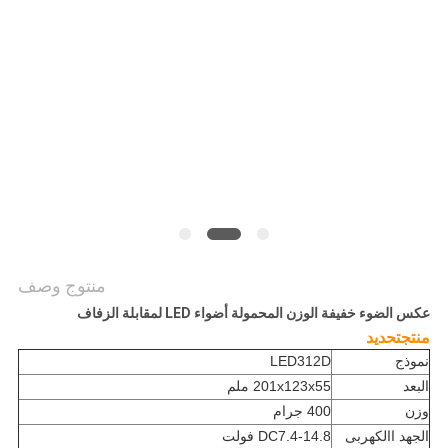
خريطة
الموقع
PRIVACY
POLICY
منتوج وصف
عكس الضوء خفيفة الوزن المحمولة أضواء LED لمقابلة الزفاف
منتج
تحديد
نموذج
LED312D
البعد
201x123x55 ملم
وزن
400 جرام
الجهد االكهربى
DC7.4-14.8 فولت