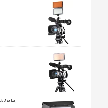
إضاءة LED عالية السطوع للكاميرا مع شاشة تعمل باللمس Barndoors / Lcd