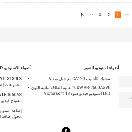
>|
>>
3
2
1
<<
أضواء استوديو الصور
أضواء الاستوديو LED
مشبك الأنابيب CA120 مع جبل نوع V.
100W VR-2500ASVL عالية الطاقة ثنائية اللون
للتصوير الفو
LED استوديو فيديو ضوء Victorsoft 18
بطاريات F550
محول طاقة الت