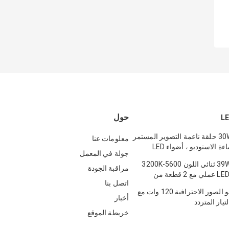
حول
30W C-318RLS حلقة ناعمة التصوير المستمر
معلومات عنا
مجموعات إضاءة الاستوديو ، أضواء LED
جولة في المعمل
توغرافي
39W LED650AS ثنائي اللون 5600-3200K
مراقبة الجودة
مصباح فيديو LED عملي مع 2 قطعة من
اتصل بنا
إضاءة استوديو الصور الاحترافية 120 وات مع
أخبار
يار المتردد
خريطة الموقع