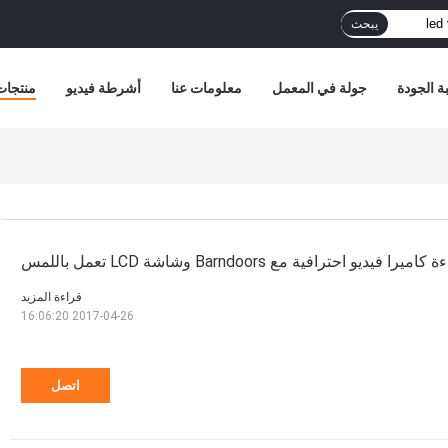
يبحث
ة الجودة
جولة في المعمل
معلومات عنا
أشرطة فيديو
منتجات
اميرا فيديو احترافية مع Barndoors وشاشة LCD تعمل باللمس
قراءة المزيد
2017-04-26 16:06:20
اتصل