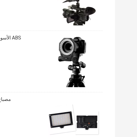
ABS الأسود الصمام على ضوء الكاميرا ضوء فائق السطوع لتأثير العين الجمال
مصباح LED محمول قابل لإعادة الشحن على الكاميرا مع