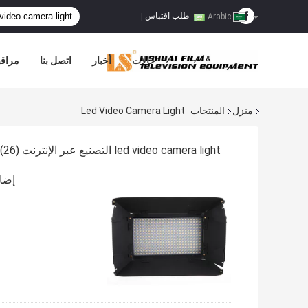
طلب اقتباس
|
Arabic
حالات
أخبار
اتصل بنا
مراقب
منزل
المنتجات
Led Video Camera Light
led video camera light التصنيع عبر الإنترنت
(26)
إضاءة ك